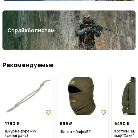
Страйкболистам
Рекомендуемые
1790
₽
899
₽
6490
₽
Шнур на фуражку
Костюм "ВЕП
Шапка + бафф 5.11
(филигрань)
кмф "Хаки"