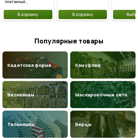
плетенный...
В корзину
В корзину
Выбра
Популярные товары
Кадетская форма
Камуфляж
Великанам
Маскировочные сети
Тельняшки
Берцы