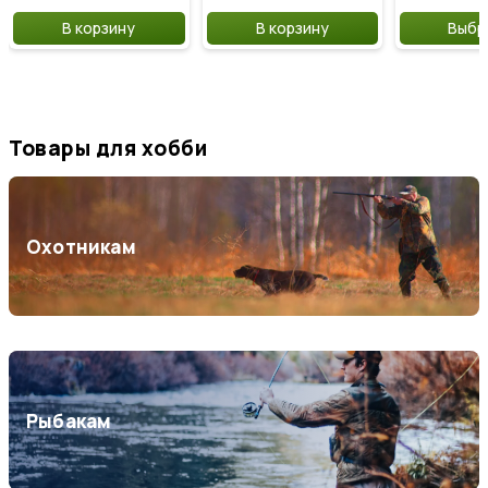
В корзину
В корзину
Выбра
Скидки до 50%
Товары для хобби
Сезонные предложения
Охотникам
Рыбакам