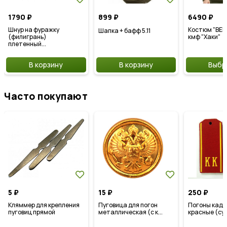
1790
₽
899
₽
6490
₽
Шнур на фуражку
Костюм "ВЕП
Шапка + бафф 5.11
(филигрань)
кмф "Хаки"
плетенный...
В корзину
В корзину
Выбра
Часто покупают
5
₽
15
₽
250
₽
Кляммер для крепления
Пуговица для погон
Погоны каде
пуговиц прямой
металлическая (с к...
красные (су