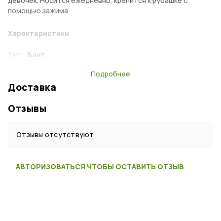
девочек. Носится ежедневно, крепится к рубашке с
помощью зажима.
Характеристики
Тип:
Бант
Возраст:
Детский
Подробнее
Доставка
Пол:
Женский
Материал:
Полиэстер
Отзывы
Цвет:
Черный
Страна:
Россия
Отзывы отсутствуют
АВТОРИЗОВАТЬСЯ ЧТОБЫ ОСТАВИТЬ ОТЗЫВ