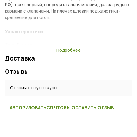
РФ), цвет черный, спереди втачная молния, два нагрудных
кармана с клапанами. На плечах шлевки под хлястики -
крепление для погон.
Характеристики
Тип:
Куртка
Подробнее
Возраст:
Детский
Доставка
Пол:
Мужской
Отзывы
Материал:
Полушерсть
Цвет:
Черный
Отзывы отсутствуют
Страна:
Россия
АВТОРИЗОВАТЬСЯ ЧТОБЫ ОСТАВИТЬ ОТЗЫВ