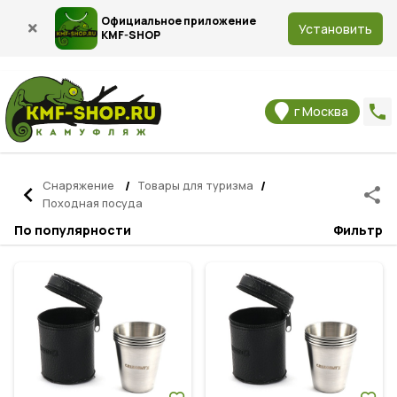
Официальное приложение
Установить
KMF-SHOP
phone
г Москва
Снаряжение
/
Товары для туризма
/
navigate_before
share
Походная посуда
По популярности
Фильтр