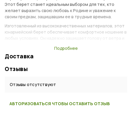
Этот берет станет идеальным выбором для тех, кто
желает выразить свою любовь к Родине и уважение к
своим предкам, защищавшим ее в трудные времена.
Изготовленный из высококачественных материалов, этот
юнармейский берет обеспечивает комфортное ношение в
любых условиях. Он надежно защищает голову от ветра и
холода, а также способен выдержать повышенную
Подробнее
влажность и дождь.
Доставка
Красный цвет этого берета делает его ярким и
запоминающимся. Он прекрасно сочетается с формой
Отзывы
юнармейца и является неотъемлемой частью этого
образа.
Отзывы отсутствуют
Характеристики
АВТОРИЗОВАТЬСЯ ЧТОБЫ ОСТАВИТЬ ОТЗЫВ
Тип:
Берет
Сезон:
На любой сезон
Возраст:
Взрослый