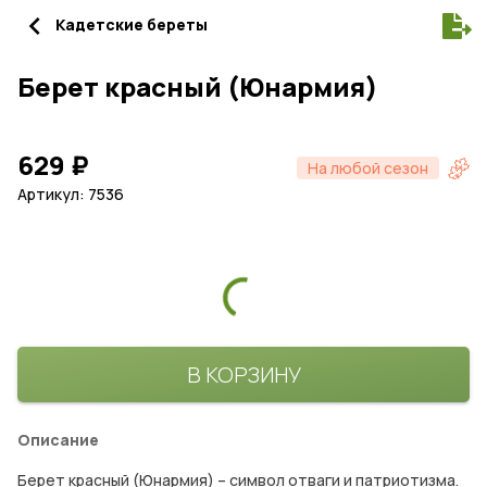
navigate_before
Кадетские береты
Берет красный (Юнармия)
629
₽
На любой сезон
Артикул: 7536
В КОРЗИНУ
Описание
Берет красный (Юнармия) – символ отваги и патриотизма.