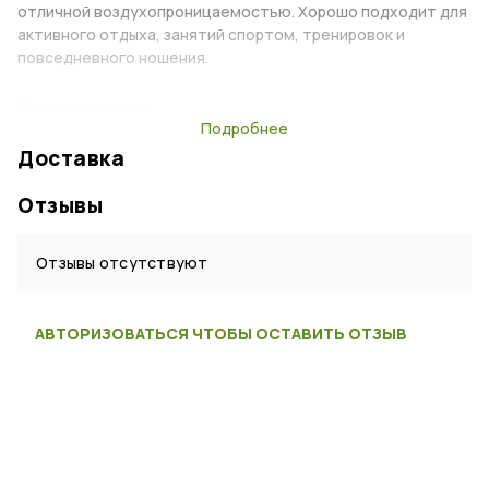
отличной воздухопроницаемостью. Хорошо подходит для
активного отдыха, занятий спортом, тренировок и
повседневного ношения.
Характеристики
Подробнее
Тип:
Бандана
Доставка
Сезон:
Лето
Отзывы
Возраст:
Взрослый, Детский
Пол:
Мужской, Женский
Отзывы отсутствуют
Материал:
Хлопок
Цвет:
Флора
АВТОРИЗОВАТЬСЯ ЧТОБЫ ОСТАВИТЬ ОТЗЫВ
Страна:
Россия