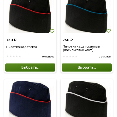
750
₽
750
₽
Пилотка кадетская п/ш
Пилотка Кадетская
(васильковый кант)
0 отзывов
0 отзывов
star
star
star
star
star
star
star
star
star
star
Выбрать...
Выбрать...