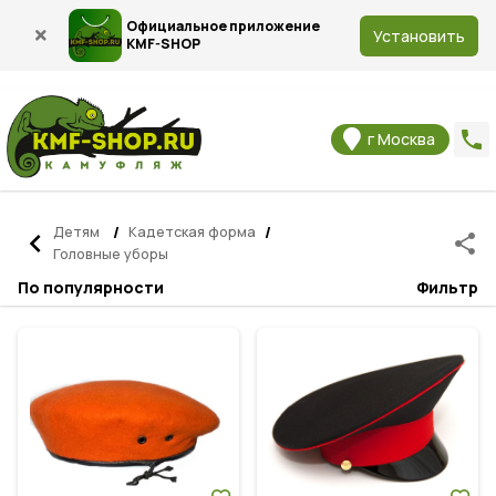
Официальное приложение
Установить
KMF-SHOP
phone
г Москва
Детям
/
Кадетская форма
/
navigate_before
share
Головные уборы
По популярности
Фильтр