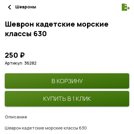
navigate_before
Шевроны
Шеврон кадетские морские
классы 630
250
₽
Артикул: 36282
В КОРЗИНУ
КУПИТЬ В 1 КЛИК
Описание
Шеврон кадетские морские классы 630