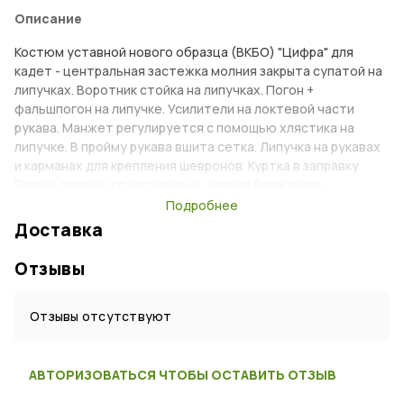
Описание
Костюм уставной нового образца (ВКБО) "Цифра" для
кадет - центральная застежка молния закрыта супатой на
липучках. Воротник стойка на липучках. Погон +
фальшпогон на липучке. Усилители на локтевой части
рукава. Манжет регулируется с помощью хлястика на
липучке. В пройму рукава вшита сетка. Липучка на рукавах
и карманах для крепления шевронов. Куртка в заправку.
Брюки: прямые со штрипками, ширина брюк внизу
регулируется с помощью тесьмы. Пояс со шлевками под
Подробнее
ремень. Объем пояса регулируется с помощью шнура.
Доставка
Усилители на коленях. Усилитель на задней части брюк.
Гульфик на пуговицах.
Отзывы
Характеристики
Отзывы отсутствуют
Тип:
Костюм
Возраст:
Детский
АВТОРИЗОВАТЬСЯ ЧТОБЫ ОСТАВИТЬ ОТЗЫВ
Пол:
Мужской