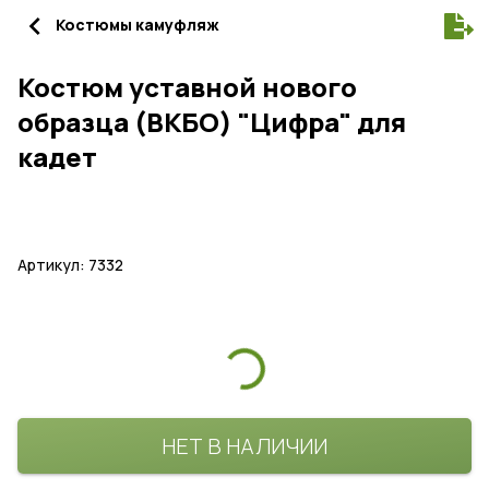
navigate_before
Костюмы камуфляж
Костюм уставной нового
образца (ВКБО) "Цифра" для
кадет
Артикул: 7332
НЕТ В НАЛИЧИИ