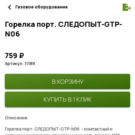
navigate_before
Газовое оборудование
Горелка порт. СЛЕДОПЫТ-GTP-
N06
759
₽
Артикул: 11189
В КОРЗИНУ
КУПИТЬ В 1 КЛИК
Описание
Горелка порт. СЛЕДОПЫТ-GTP-N06 - компактный и