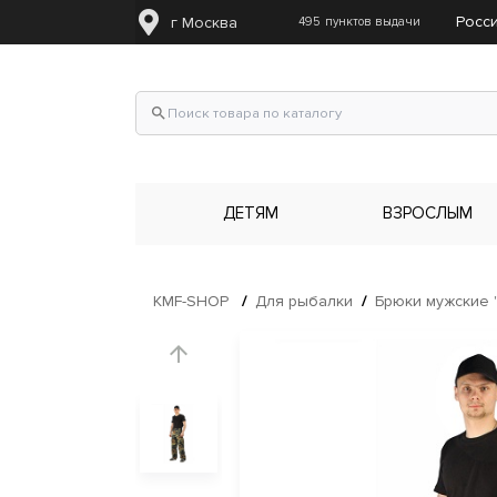
Росс
г Москва
495
пунктов выдачи
search
ДЕТЯМ
ВЗРОСЛЫМ
KMF-SHOP
/
Для рыбалки
/
Брюки мужские "
arrow_upward