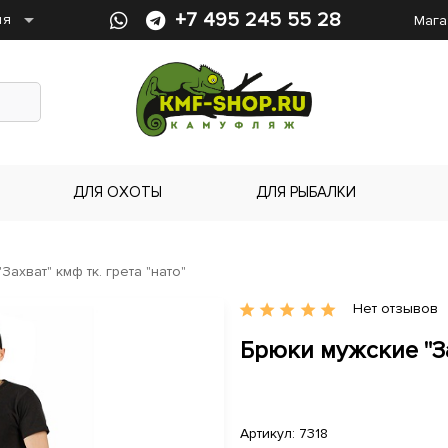
arrow_drop_down
+7 495 245 55 28
ия
Мага
ДЛЯ ОХОТЫ
ДЛЯ РЫБАЛКИ
Захват" кмф тк. грета "нато"
Нет отзывов
star
star
star
star
star
Брюки мужские "За
Артикул: 7318