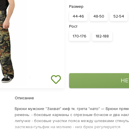
Размер
44-46
48-50
52-54
Рост
170-176
182-188
НЕ
Описание
Брюки мужские "Захват" кмф тк. грета "нато" — Брюки пря
ремень: - боковые карманы с отрезным бочком и два на
липучке - боковые участки пояса между шлевками стянут
застежка-гульфик на молнию - низ брюк регулируется