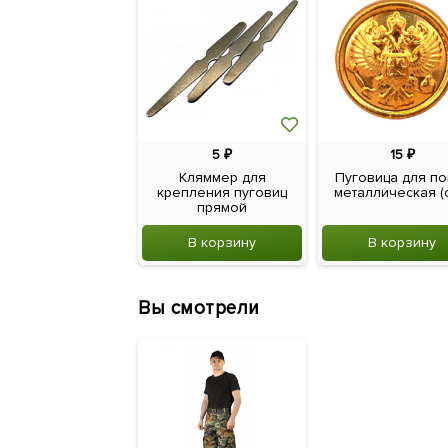
5
₽
15
₽
Кляммер для
Пуговица для по
крепления пуговиц
металлическая (с 
прямой
В корзину
В корзину
Вы смотрели