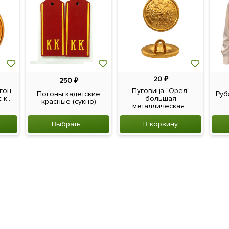
20
₽
250
₽
гон
Пуговица "Орел"
Погоны кадетские
Руб
к...
большая
красные (сукно)
металлическая...
Выбрать...
В корзину