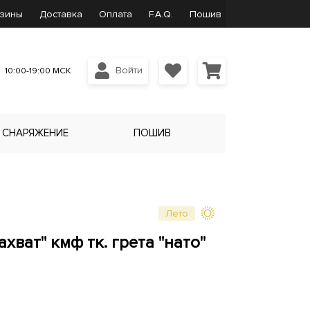
зины
Доставка
Оплата
F.A.Q.
Пошив
Войти
10:00-19:00 МСК
СНАРЯЖЕНИЕ
ПОШИВ
Лето
хват" кмф тк. грета "нато"