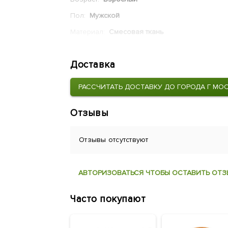
Пол:
Мужской
Материал:
Смесовая ткань
Цвет:
Нато
Доставка
Страна:
Россия
РАССЧИТАТЬ ДОСТАВКУ ДО ГОРОДА Г МО
Отзывы
Отзывы отсутствуют
АВТОРИЗОВАТЬСЯ ЧТОБЫ ОСТАВИТЬ ОТЗ
Часто покупают