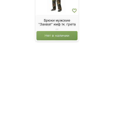
Брюки мужские
"Захват" кмф тк. грета
...
Нет в наличии