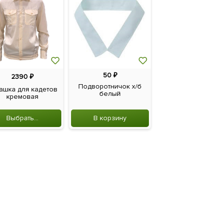
50
₽
9
₽
2390
₽
Подворотничок х/б
Кляммер дл
ашка для кадетов
белый
крепления пугов
кремовая
образ...
Выбрать...
В корзину
В корзину