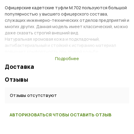
Офицерские кадетские туфли М.702 пользуются большой
популярностью у высшего офицерского состава,
служащих инженерно-технических отделов предприятий и
многих других. Данная модель имеет классический, можно
даже сказать строгий внешний вид.
Натуральная хромовая кожа и подкладочный,
антибактериальный и стойкий к истиранию материал
повышает комфортность при долгой ходьбе.
Подробнее
Верх:
натуральная хромовая кожа (толщина 1.4 – 1.6
Доставка
мм)
Подкладка:
натуральная подкладочная кожа
Отзывы
Подошва:
“CHIEF” ПВХ
Метод крепления подошвы:
клеевой
Супинатор:
металлический
Отзывы отсутствуют
Подносок и задник:
усиленный из
термопластического материала TECNO GI (Италия)
АВТОРИЗОВАТЬСЯ ЧТОБЫ ОСТАВИТЬ ОТЗЫВ
Характеристики
Тип:
Туфли