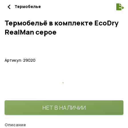
navigate_before
Термобелье
Термобельё в комплекте EcoDry
RealMan серое
Артикул: 29020
НЕТ В НАЛИЧИИ
Описание