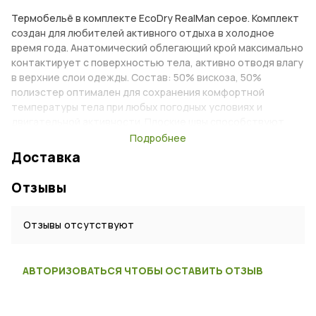
Термобельё в комплекте EcoDry RealMan серое. Комплект
создан для любителей активного отдыха в холодное
время года. Анатомический облегающий крой максимально
контактирует с поверхностью тела, активно отводя влагу
в верхние слои одежды. Состав: 50% вискоза, 50%
полиэстер оптимален для сохранения комфортной
температуры тела при любых погодных условиях и
двигательной активности. Плоские швы способствуют
износостойкости и не натирают кожный покров.
Подробнее
Удлинённая спинка фуфайки надёжно прикрывает поясницу
Доставка
даже при высоко поднятых руках.
Отзывы
Характеристики
Отзывы отсутствуют
Тип:
Термобелье
Возраст:
Взрослый
АВТОРИЗОВАТЬСЯ ЧТОБЫ ОСТАВИТЬ ОТЗЫВ
Пол:
Мужской
Материал:
Полиэстер, Вискоза