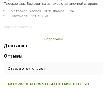
Плоские швы. Без вшитых ярлыков с изнаночной стороны
Материал: хлопок - 90%, лайкра - 10%
Плотность: 220 г/м. кв.
Характеристики
Тип:
Термобелье
Подробнее
Возраст:
Взрослый
Доставка
Пол:
Мужской
Отзывы
Материал:
Хлопок, Лайкра
Цвет:
Черный
Отзывы отсутствуют
Страна:
Россия
АВТОРИЗОВАТЬСЯ ЧТОБЫ ОСТАВИТЬ ОТЗЫВ