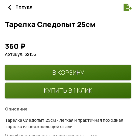
navigate_before
Посуда
Тарелка Следопыт 25см
360
₽
Артикул: 32155
В КОРЗИНУ
КУПИТЬ В 1 КЛИК
Описание
Тарелка Следопыт 25см - лёгкая и практичная походная
тарелка из нержавеющей стали.
Малый вес, прочность и практичность - это