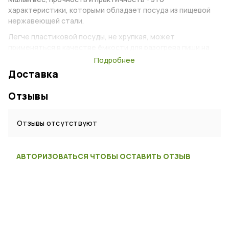
характеристики, которыми обладает посуда из пищевой
нержавеющей стали.
Легче пластиковой посуды, не хрупкая, может
применяться в качестве ёмкости для разогрева пищи на
туристических горелках или плитах.
Подробнее
Доставка
Характеристики
Отзывы
Тип:
Тарелка
Материал:
Нержавеющая сталь
Отзывы отсутствуют
Страна:
Китай
АВТОРИЗОВАТЬСЯ ЧТОБЫ ОСТАВИТЬ ОТЗЫВ