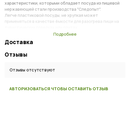
характеристики, которыми обладает посуда из пищевой
нержавеющей стали производства "Следопыт".
Легче пластиковой посуды, не хрупкая может
применяться в качестве ёмкости для разогрева пищи на
туристических горелках или плитах.
Миска даже после нескольких туристических сезонов
Подробнее
остаётся как новая.
Доставка
Диаметр миски - 23 см.
Отзывы
Характеристики
Отзывы отсутствуют
Тип:
Миска
Материал:
Нержавеющая сталь
АВТОРИЗОВАТЬСЯ ЧТОБЫ ОСТАВИТЬ ОТЗЫВ
Страна:
Россия