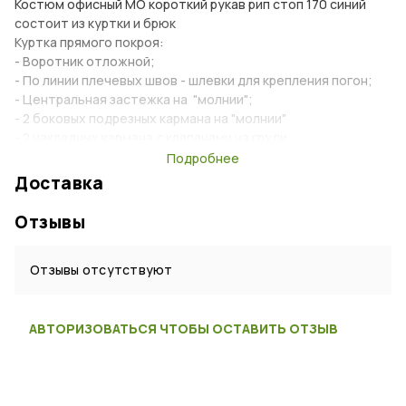
Костюм офисный МО короткий рукав рип стоп 170 синий
состоит из куртки и брюк
Куртка прямого покроя:
- Воротник отложной;
- По линии плечевых швов - шлевки для крепления погон;
- Центральная застежка на "молнии";
- 2 боковых подрезных кармана на "молнии"
- 2 накладных кармана с клапанами на груди.
На клапанах карманов и на рукавах нашита текстильная
Подробнее
застежка "Велкро" для крепления нашивок и шевронов;
Доставка
Объем пояса регулируется боковыми резинками.
Отзывы
Брюки прямого покроя:
- Пояс отрезной с 7 шлевками под ремень;
- Застежка на "молнии";
Отзывы отсутствуют
- 2 боковых подрезных, 1 подрезной карман с клапаном
сзади брюк.
АВТОРИЗОВАТЬСЯ ЧТОБЫ ОСТАВИТЬ ОТЗЫВ
Характеристики
Тип:
Костюм