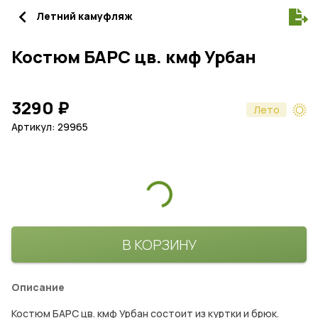
navigate_before
Летний камуфляж
Костюм БАРС цв. кмф Урбан
3290
₽
Лето
Артикул: 29965
В КОРЗИНУ
Описание
Костюм БАРС цв. кмф Урбан состоит из куртки и брюк.