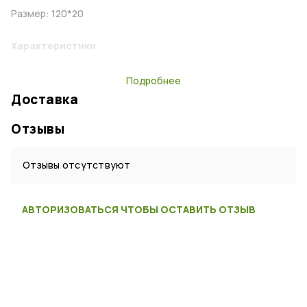
Размер: 120*20
Характеристики
Тип:
Шарф
Подробнее
Материал:
Полушерсть
Доставка
Цвет:
Темно-синий
Отзывы
Страна:
Россия
Отзывы отсутствуют
АВТОРИЗОВАТЬСЯ ЧТОБЫ ОСТАВИТЬ ОТЗЫВ