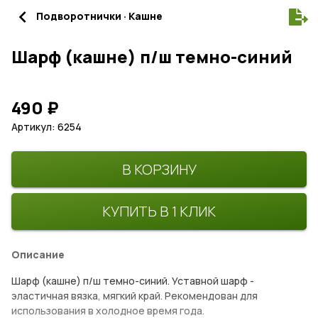
navigate_before
Подворотнички · Кашне
Шарф (кашне) п/ш темно-синий
490
₽
Артикул: 6254
В КОРЗИНУ
КУПИТЬ В 1 КЛИК
Описание
Шарф (кашне) п/ш темно-синий. Уставной шарф -
эластичная вязка, мягкий край. Рекомендован для
использования в холодное время года.