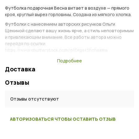
Футболка подарочная Весна витает в воздухе — прямого
кроя, круглый вырез горловины. Создана из мягкого хлопка.
Футболки с нанесением авторских рисунков Ольги
Щекиной сделают вашу жизнь ярче, а стиль неповторимым
и привлекающим внимание. Все работы автора можно
перейдя по ссылки
https://www.shutterstock.com/g/Olga+Shchekina
Подробнее
Характеристики
Доставка
Тип:
Футболка
Отзывы
Сезон:
На любой сезон
Возраст:
Взрослый
Отзывы отсутствуют
Пол:
Мужской
Материал:
Хлопок
АВТОРИЗОВАТЬСЯ ЧТОБЫ ОСТАВИТЬ ОТЗЫВ
Цвет:
Белый
Страна:
Россия