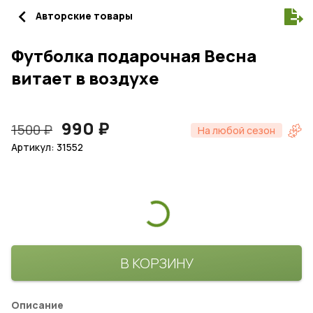
navigate_before
Авторские товары
Футболка подарочная Весна
витает в воздухе
990
₽
1500
₽
На любой сезон
Артикул: 31552
В КОРЗИНУ
Описание