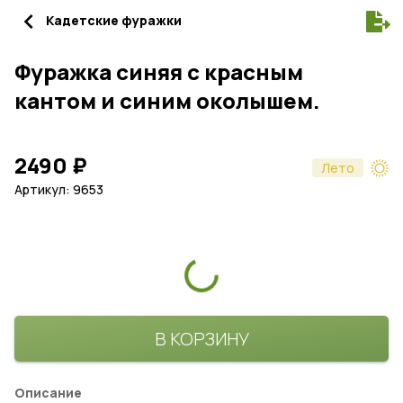
navigate_before
Кадетские фуражки
Фуражка синяя с красным
кантом и синим околышем.
2490
₽
Лето
Артикул: 9653
В КОРЗИНУ
Описание