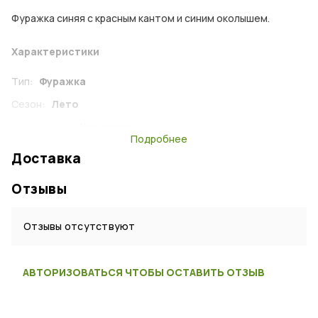
Фуражка синяя с красным кантом и синим околышем.
Характеристики
Тип:
Фуражка
Сезон:
Лето
Назначение:
Кадетские
Подробнее
Цвет:
Синий
Доставка
Материал:
Полушерсть
Отзывы
Страна:
Россия
Отзывы отсутствуют
АВТОРИЗОВАТЬСЯ ЧТОБЫ ОСТАВИТЬ ОТЗЫВ