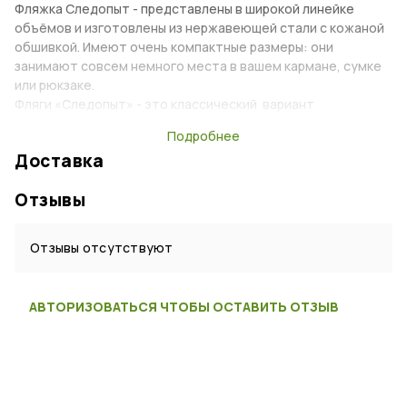
Фляжка Следопыт - представлены в широкой линейке
объёмов и изготовлены из нержавеющей стали с кожаной
обшивкой. Имеют очень компактные размеры: они
занимают совсем немного места в вашем кармане, сумке
или рюкзаке.
Фляги «Следопыт» - это классический вариант
вместилища для различных жидкостей, с прочным
Подробнее
фиксатором на крышке
Доставка
Характеристики
Отзывы
Тип:
Фляжка
Отзывы отсутствуют
Материал:
Нержавеющая сталь, Кожа
Страна:
Китай
АВТОРИЗОВАТЬСЯ ЧТОБЫ ОСТАВИТЬ ОТЗЫВ