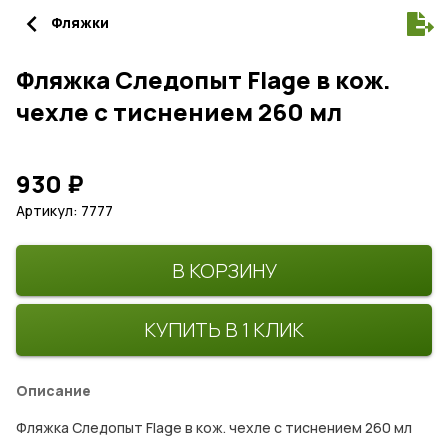
navigate_before
Фляжки
Фляжка Следопыт Flage в кож.
чехле с тиснением 260 мл
930
₽
Артикул: 7777
В КОРЗИНУ
КУПИТЬ В 1 КЛИК
Описание
Фляжка Следопыт Flage в кож. чехле с тиснением 260 мл