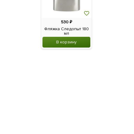
530
₽
Фляжка Следопыт 180
мл
В корзину