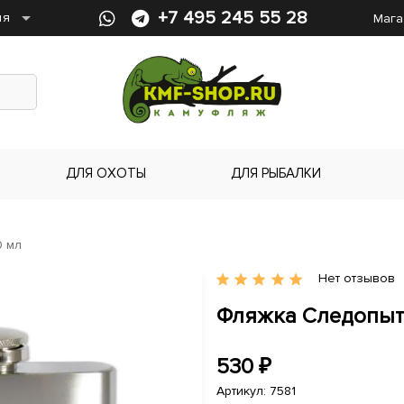
arrow_drop_down
+7 495 245 55 28
ия
Мага
ДЛЯ ОХОТЫ
ДЛЯ РЫБАЛКИ
0 мл
Нет отзывов
star
star
star
star
star
Фляжка Следопыт 
530
₽
Артикул: 7581