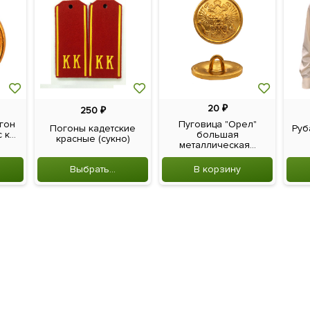
20
₽
250
₽
гон
Пуговица "Орел"
Погоны кадетские
Руб
к...
большая
красные (сукно)
металлическая...
Выбрать...
В корзину