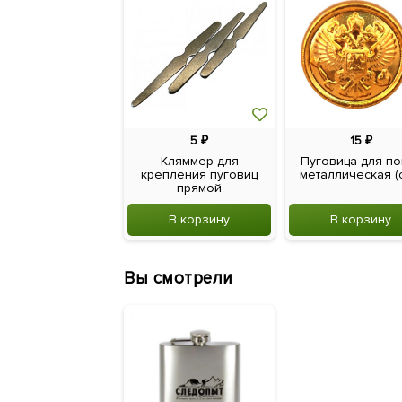
5
₽
15
₽
Кляммер для
Пуговица для по
крепления пуговиц
металлическая (с 
прямой
В корзину
В корзину
Вы смотрели