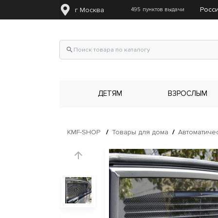
Росс
г Москва
495
пунктов выдачи
search
ДЕТЯМ
ВЗРОСЛЫМ
KMF-SHOP
/
Товары для дома
/
Автоматиче
arrow_upward