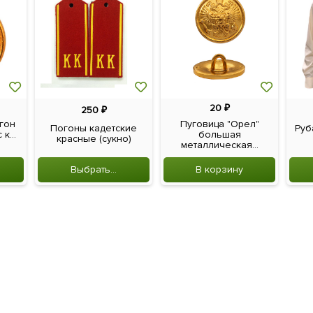
20
₽
250
₽
гон
Пуговица "Орел"
Погоны кадетские
Руб
к...
большая
красные (сукно)
металлическая...
Выбрать...
В корзину