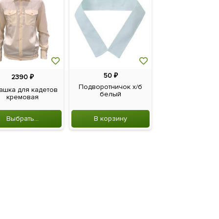
50
₽
9
₽
2390
₽
Подворотничок х/б
Кляммер дл
ашка для кадетов
белый
крепления пугов
кремовая
образ...
Выбрать...
В корзину
В корзину