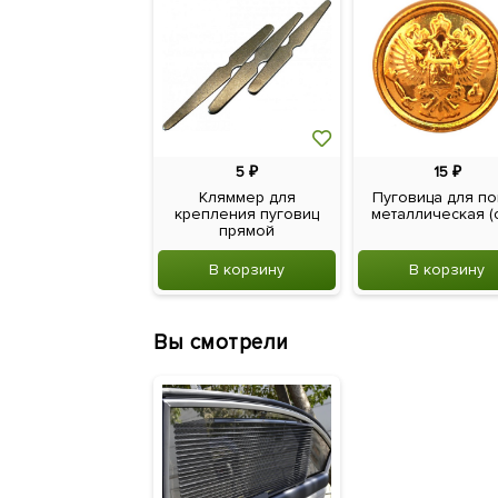
5
₽
15
₽
Кляммер для
Пуговица для по
крепления пуговиц
металлическая (с 
прямой
В корзину
В корзину
Вы смотрели