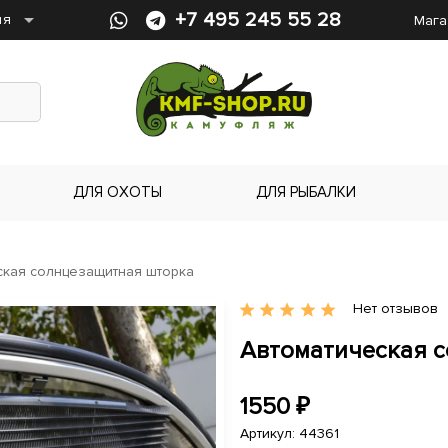
arrow_drop_down
+7 495 245 55 28
ия
Мага
ДЛЯ ОХОТЫ
ДЛЯ РЫБАЛКИ
ская солнцезащитная шторка
Нет отзывов
star
star
star
star
star
Автоматическая 
1550
₽
Артикул: 44361